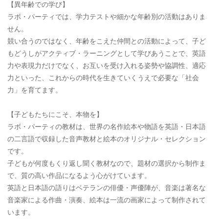
【異年齢での学び】
ラボ・パーティでは、学力テストや細かな年齢別の活動はありま
せん。
競い合うのではなく、年齢をこえた仲間との活動によって、子ど
もどうしがアクティブ・ラーニングとして学びあうことで、英語
力や表現力だけでなく、お互いを受け入れる姿勢や協調性、適応
力といった、これからの時代を生きていくうえで必要な「社会
力」を育てます。
【子どもたちにこそ、本物を】
ラボ・パーティの教材は、世界の名作絵本や物語を英語・日本語
の二言語で収録した音声教材と絵本のオリジナル・セレクション
です。
子どもが何度もくり返し聞く教材なので、題材の選択から制作ま
で、質の高い作品になるよう心がけています。
英語と日本語の語りはベテランの俳優・声優陣が、音楽は著名な
音楽家による作曲・演奏、絵本は一流の画家によって制作されて
います。