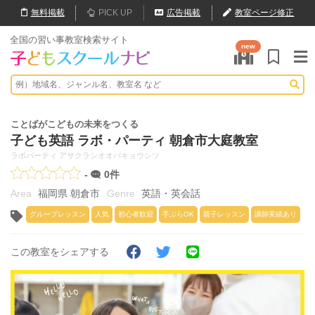
無料
掲載
PICK UP
広告掲載
教室ページ修正
全国の習い事教室検索サイト
new
ことばがこどもの未来をつくる
子ども英語 ラボ・パーティ 朝倉市大庭教室
ラボパーティ アサクラシオオバキョウシツ
-
0件
福岡県 朝倉市
英語・英会話
グループレッスン
人気
初心者歓迎
手ぶらOK
親子レッスン
講師実績あり
この教室をシェアする