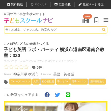
無料
掲載
PICK UP
広告掲載
教室ページ修正
全国の習い事教室検索サイト
new
ことばがこどもの未来をつくる
子ども英語 ラボ・パーティ 横浜市港南区港南台教
室：320
ラボパーティヨコハマシコウナンクコウナンダイキョウシツ
-
0件
神奈川県 横浜市
英語・英会話
グループレッスン
人気
初心者歓迎
手ぶらOK
親子レッスン
講師実績あり
この教室をシェアする