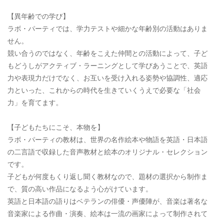
【異年齢での学び】
ラボ・パーティでは、学力テストや細かな年齢別の活動はありま
せん。
競い合うのではなく、年齢をこえた仲間との活動によって、子ど
もどうしがアクティブ・ラーニングとして学びあうことで、英語
力や表現力だけでなく、お互いを受け入れる姿勢や協調性、適応
力といった、これからの時代を生きていくうえで必要な「社会
力」を育てます。
【子どもたちにこそ、本物を】
ラボ・パーティの教材は、世界の名作絵本や物語を英語・日本語
の二言語で収録した音声教材と絵本のオリジナル・セレクション
です。
子どもが何度もくり返し聞く教材なので、題材の選択から制作ま
で、質の高い作品になるよう心がけています。
英語と日本語の語りはベテランの俳優・声優陣が、音楽は著名な
音楽家による作曲・演奏、絵本は一流の画家によって制作されて