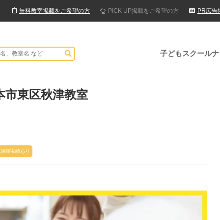
無料
教室
掲載
をご希望の方
PICK UP
掲載
をご希望の方
PR
広告
子どもスクールナ
本市東区秋津教室
講師実績あり