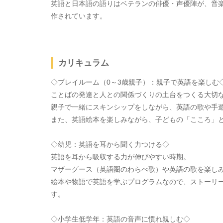
英語と日本語の語りはベテランの俳優・声優陣が、音
作されています。
カリキュラム
◇プレイルーム（0～3歳親子）：親子で英語を楽しむ
ことばの発達と人との関係づくりの土台をつくる大切
親子で一緒にスキンシップをしながら、英語の歌や手
また、英語絵本を楽しみながら、子どもの「こころ」
◇幼児：英語を耳から聞く力つける◇
英語を耳から吸収する力が伸びやすい時期。
マザーグース（英語圏のわらべ歌）や英語の歌を楽し
絵本や物語で英語を学ぶプログラムなので、ストーリ
す。
◇小学生低学年：英語の音声に慣れ親しむ◇