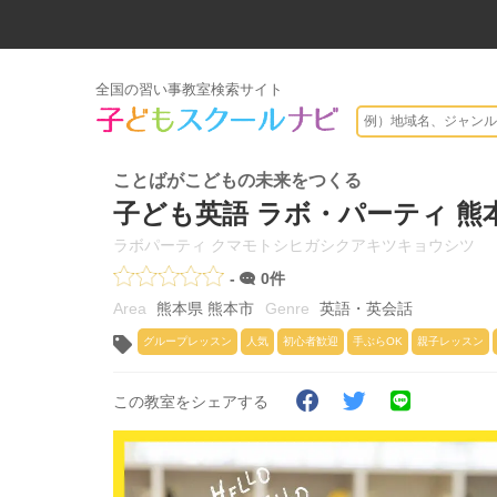
全国の習い事教室検索サイト
ことばがこどもの未来をつくる
子ども英語 ラボ・パーティ 熊
ラボパーティ クマモトシヒガシクアキツキョウシツ
-
0件
熊本県 熊本市
英語・英会話
グループレッスン
人気
初心者歓迎
手ぶらOK
親子レッスン
この教室をシェアする