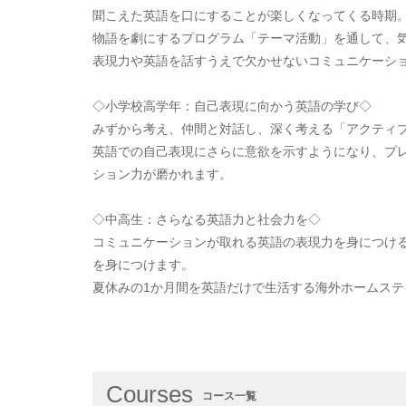
聞こえた英語を口にすることが楽しくなってくる時期
物語を劇にするプログラム「テーマ活動」を通して、
表現力や英語を話すうえで欠かせないコミュニケーシ
◇小学校高学年：自己表現に向かう英語の学び◇
みずから考え、仲間と対話し、深く考える「アクティ
英語での自己表現にさらに意欲を示すようになり、プ
ション力が磨かれます。
◇中高生：さらなる英語力と社会力を◇
コミュニケーションが取れる英語の表現力を身につけ
を身につけます。
夏休みの1か月間を英語だけで生活する海外ホームス
Courses
コース一覧