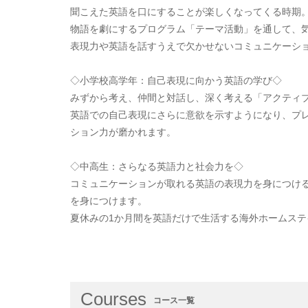
聞こえた英語を口にすることが楽しくなってくる時期
物語を劇にするプログラム「テーマ活動」を通して、
表現力や英語を話すうえで欠かせないコミュニケーシ
◇小学校高学年：自己表現に向かう英語の学び◇
みずから考え、仲間と対話し、深く考える「アクティ
英語での自己表現にさらに意欲を示すようになり、プ
ション力が磨かれます。
◇中高生：さらなる英語力と社会力を◇
コミュニケーションが取れる英語の表現力を身につけ
を身につけます。
夏休みの1か月間を英語だけで生活する海外ホームス
Courses
コース一覧