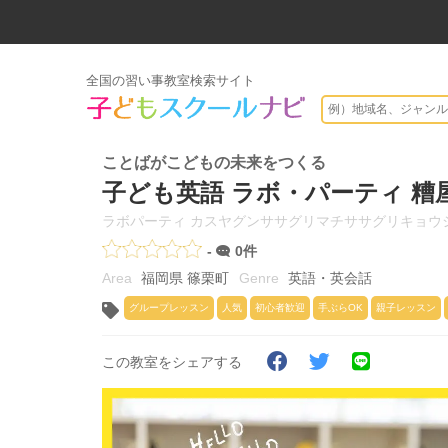
全国の習い事教室検索サイト
ことばがこどもの未来をつくる
子ども英語 ラボ・パーティ 糟
ラボパーティ カスヤグンササグリマチササグリキョウ
-
0件
福岡県 篠栗町
英語・英会話
グループレッスン
人気
初心者歓迎
手ぶらOK
親子レッスン
この教室をシェアする