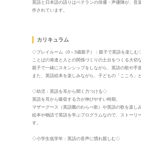
英語と日本語の語りはベテランの俳優・声優陣が、音
作されています。
カリキュラム
◇プレイルーム（0～3歳親子）：親子で英語を楽しむ
ことばの発達と人との関係づくりの土台をつくる大切
親子で一緒にスキンシップをしながら、英語の歌や手
また、英語絵本を楽しみながら、子どもの「こころ」
◇幼児：英語を耳から聞く力つける◇
英語を耳から吸収する力が伸びやすい時期。
マザーグース（英語圏のわらべ歌）や英語の歌を楽し
絵本や物語で英語を学ぶプログラムなので、ストーリ
す。
◇小学生低学年：英語の音声に慣れ親しむ◇