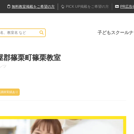
無料
教室
掲載
をご希望の方
PICK UP
掲載
をご希望の方
PR
広告
子どもスクールナ
屋郡篠栗町篠栗教室
シツ
講師実績あり