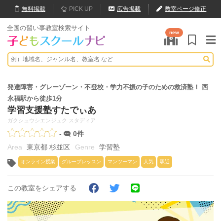
無料
掲載
PICK UP
広告掲載
教室ページ修正
全国の習い事教室検索サイト
new
発達障害・グレーゾーン・不登校・学力不振の子のための救済塾！ 西
永福駅から徒歩1分
学習支援塾すたでぃあ
ガクシュウシエンジュク スタディア
-
0件
東京都 杉並区
学習塾
オンライン授業
グループレッスン
マンツーマン
人気
駅近
この教室をシェアする