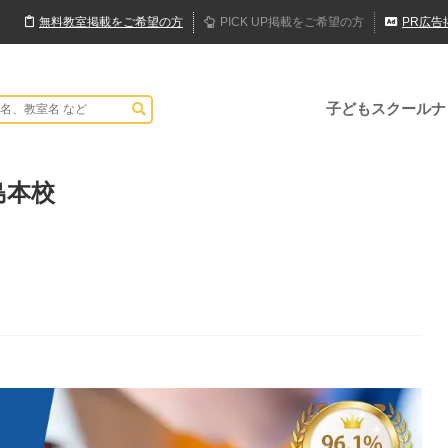
無料
教室
掲載
をご希望の方
PICK UP
掲載
をご希望の方
PR
広告
子どもスクールナ
島本校