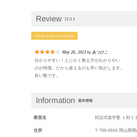
Review
口コミ
Create your own review
May 26, 2021
あつひこ
by
分かりやすい！とにかく教え方がわかりやい
のが特徴。だから覚えるのも早い気がします。
良い塾です。
Information
基本情報
教室名
対話式進学塾 １対１
住所
〒700-0016 岡山県