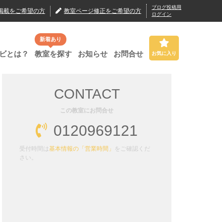
ブログ投稿用
掲載
をご希望の方
教室ページ修正
をご希望の方
ログイン
新着あり
ビとは？
教室を探す
お知らせ
お問合せ
お気に入り
CONTACT
この教室にお問合せ
0120969121
受付時間は
基本情報の「営業時間」
をご確認くだ
さい。