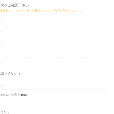
時間をご確認下さい
施時間は、
「コース一覧」の体験レッスン日程
をご確認ください。
い。
い。
い。
い。
確認下さい。）
い。
.com/area/ishima/
下さい。