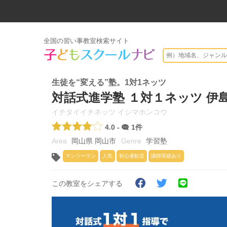
全国の習い事教室検索サイト
生徒を“変える”塾。1対1ネッツ
対話式進学塾 １対１ネッツ 伊
イチタイイチネッツ イシマホンコウ
4.0 -
1件
岡山県 岡山市
学習塾
マンツーマン
人気
初心者歓迎
講師実績あり
この教室をシェアする