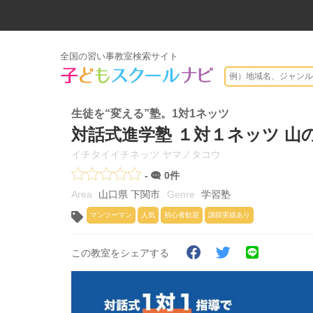
全国の習い事教室検索サイト
生徒を“変える”塾。1対1ネッツ
対話式進学塾 １対１ネッツ 山
イチタイイチネッツ ヤマノタコウ
-
0件
山口県 下関市
学習塾
マンツーマン
人気
初心者歓迎
講師実績あり
この教室をシェアする