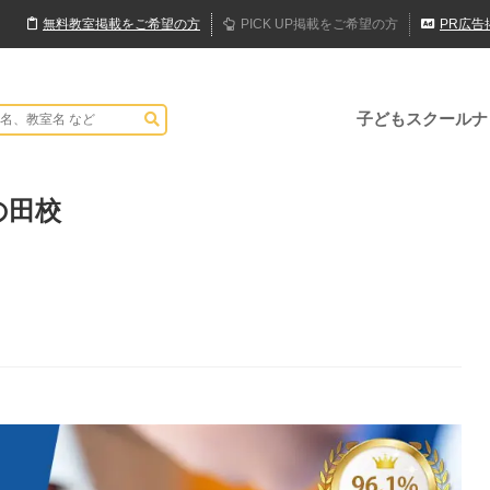
無料
教室
掲載
をご希望の方
PICK UP
掲載
をご希望の方
PR
広告
子どもスクールナ
の田校