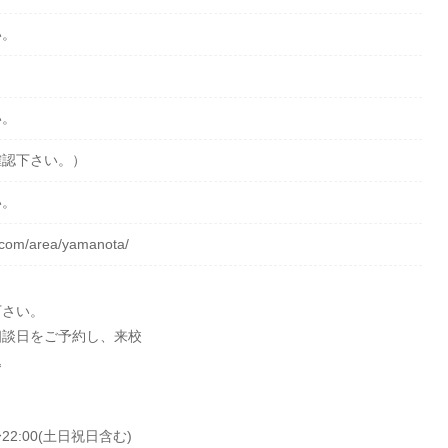
い。
い。
確認下さい。）
い。
.com/area/yamanota/
下さい。
相談日をご予約し、来校
込
22:00(土日祝日含む)