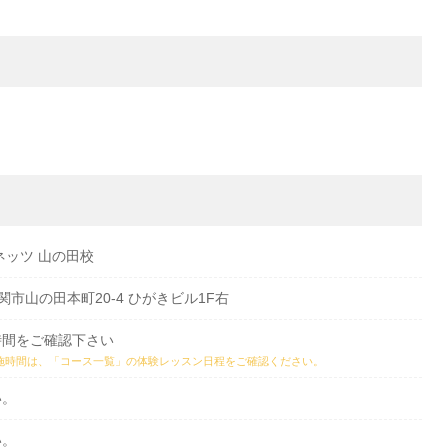
ネッツ 山の田校
県下関市山の田本町20-4 ひがきビル1F右
時間をご確認下さい
施時間は、
「コース一覧」の体験レッスン日程
をご確認ください。
い。
い。