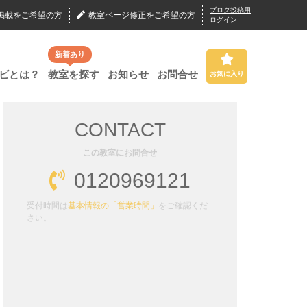
ブログ投稿用
掲載
をご希望の方
教室ページ修正
をご希望の方
ログイン
新着あり
ビとは？
教室を探す
お知らせ
お問合せ
お気に入り
CONTACT
この教室にお問合せ
0120969121
受付時間は
基本情報の「営業時間」
をご確認くだ
さい。