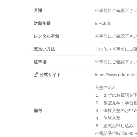
月謝
※事前にご確認下さ
対象年齢
6〜18歳
レンタル有無
※事前にご確認下さ
支払い方法
その他（※事前にご
駐車場
※事前にご確認下さ
公式サイト
https://www.edu-netz
入塾の流れ
１、まずはお電話を
２、教室見学・学習
備考
３、体験入塾のお申
４、体験入塾
５、正式お申し込み
※電話受付時間9:00〜