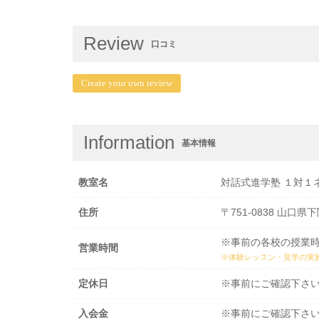
Review
口コミ
Create your own review
Information
基本情報
教室名
対話式進学塾 １対１
住所
〒751-0838 山口
※事前の各校の授業
営業時間
※体験レッスン・見学の実
定休日
※事前にご確認下さ
入会金
※事前にご確認下さ