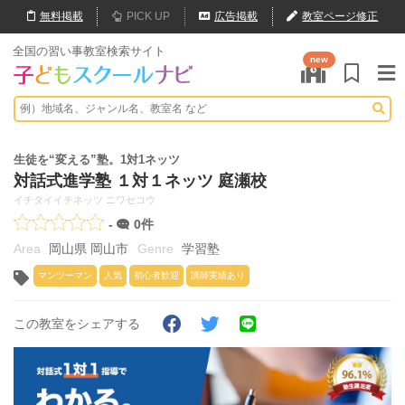
無料
掲載
PICK UP
広告掲載
教室ページ修正
全国の習い事教室検索サイト
new
生徒を“変える”塾。1対1ネッツ
対話式進学塾 １対１ネッツ 庭瀬校
イチタイイチネッツ ニワセコウ
-
0件
岡山県 岡山市
学習塾
マンツーマン
人気
初心者歓迎
講師実績あり
この教室をシェアする