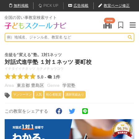
無料
掲載
PICK UP
広告掲載
教室ページ修正
全国の習い事教室検索サイト
new
生徒を“変える”塾。1対1ネッツ
対話式進学塾 １対１ネッツ 要町校
イチタイイチネッツ カナメチョウコウ
5.0 -
1件
東京都 豊島区
学習塾
マンツーマン
人気
初心者歓迎
講師実績あり
この教室をシェアする