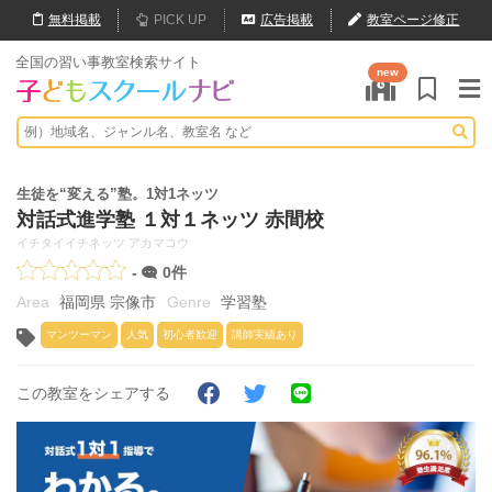
無料
掲載
PICK UP
広告掲載
教室ページ修正
全国の習い事教室検索サイト
new
生徒を“変える”塾。1対1ネッツ
対話式進学塾 １対１ネッツ 赤間校
イチタイイチネッツ アカマコウ
-
0件
福岡県 宗像市
学習塾
マンツーマン
人気
初心者歓迎
講師実績あり
この教室をシェアする