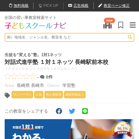
無料
掲載
PICK UP
広告掲載
教室ページ修正
全国の習い事教室検索サイト
new
生徒を“変える”塾。1対1ネッツ
対話式進学塾 １対１ネッツ 長崎駅前本校
イチタイイチネッツ ナガサキエキマエホンコウ
-
0件
長崎県 長崎市
学習塾
マンツーマン
人気
初心者歓迎
講師実績あり
この教室をシェアする