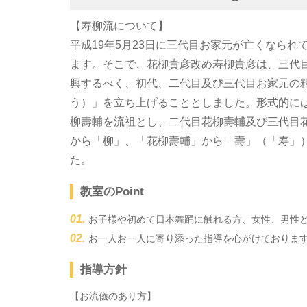
【寿柳流について】
平成19年5月23日に三代目お家元が亡くなられ
ます。そこで、花柳貴彦改め寿柳貴彦は、三代
興するべく、初代、二代目及び三代目お家元の
う）」を立ち上げることとしました。形式的に
柳壽輔を流祖とし、二代目花柳壽輔及び三代目
から「柳」、「花柳壽輔」から「壽」（「寿」
た。
教室のPoint
お子様や初めて日本舞踊に触れる方、女性、男性
お一人お一人に寄り添った指導を心がけておりま
指導方針
【お流儀のあり方】