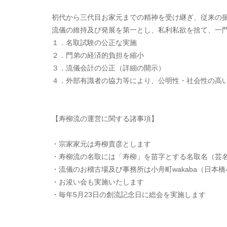
初代から三代目お家元までの精神を受け継ぎ、従来の
流儀の維持及び発展を第一とし、私利私欲を捨て、一
１．名取試験の公正な実施
２．門弟の経済的負担を縮小
３．流儀会計の公正（詳細の開示）
４．外部有識者の協力等により、公明性・社会性の高
【寿柳流の運営に関する諸事項】
・宗家家元は寿柳貴彦とします
・寿柳流の名取には「寿柳」を苗字とする名取名（芸
・流儀のお稽古場及び事務所は小舟町wakaba（日本橋
・お浚い会も実施いたします
・毎年5月23日の創流記念日に総会を実施します