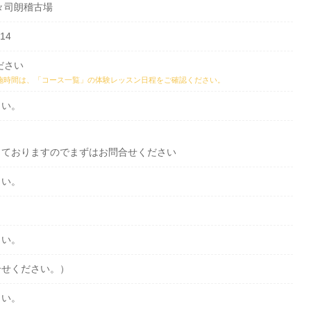
々司朗稽古場
14
ださい
施時間は、
「コース一覧」の体験レッスン日程
をご確認ください。
さい。
っておりますのでまずはお問合せください
さい。
さい。
合せください。）
さい。