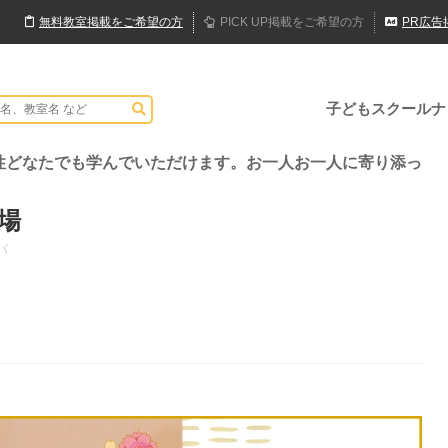
無料
教室
掲載
をご希望の方
PICK UP
掲載
をご希望の方
PR
広告
子どもスクールナ
性どなたでも学んでいただけます。お一人お一人に寄り添っ
場
バ