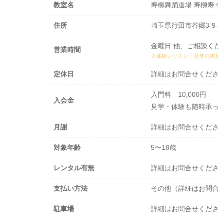
教室名
寿柳舞踊道場 寿柳寿
住所
埼玉県行田市谷郷3-9-
金曜日 他、ご相談く
営業時間
※体験レッスン・見学の実
定休日
詳細はお問合せくだ
入門料 10,000円
入会金
見学・体験も随時承
月謝
詳細はお問合せくだ
対象年齢
5〜18歳
レンタル有無
詳細はお問合せくだ
支払い方法
その他（詳細はお問
駐車場
詳細はお問合せくだ