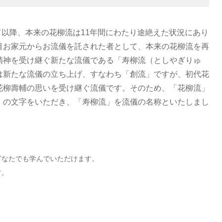
て以降、本来の花柳流は11年間にわたり途絶えた状況にあり
目お家元からお流儀を託された者として、本来の花柳流を再
精神を受け継ぐ新たな流儀である「寿柳流（としやぎりゅ
は新たな流儀の立ち上げ、すなわち「創流」ですが、初代花
花柳壽輔の思いを受け継ぐ流儀です。そのため、「花柳流」
）の文字をいただき、「寿柳流」を流儀の名称といたしまし
どなたでも学んでいただけます。
す。