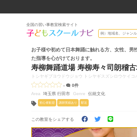
全国の習い事教室検索サイト
お子様や初めて日本舞踊に触れる方、女性、男
た指導を心がけております。
寿柳舞踊道場 寿柳寿々司朗稽古
トシヤギブヨウドウジョウ トシヤギスズシロウケイコ
-
0件
埼玉県 行田市
伝統文化
初心者歓迎
講師実績あり
駅近
この教室をシェアする