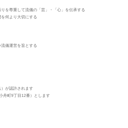
振りを尊重して流儀の「芸」・「心」を伝承する
門を何より大切にする
い流儀運営を旨とする
名）が認許されます
小舟町9丁目12番）とします