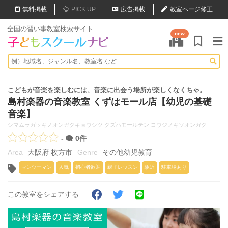
無料
掲載
PICK UP
広告掲載
教室ページ修正
全国の習い事教室検索サイト
new
こどもが音楽を楽しむには、音楽に出会う場所が楽しくなくちゃ。
島村楽器の音楽教室 くずはモール店【幼児の基礎
音楽】
シマムラガッキノオンガクキョウシツ クズハモールテン ヨウジノキソオンガク
-
0件
大阪府 枚方市
その他幼児教育
マンツーマン
人気
初心者歓迎
親子レッスン
駅近
駐車場あり
この教室をシェアする