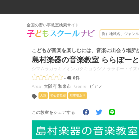
全国の習い事教室検索サイト
こどもが音楽を楽しむには、音楽に出会う場所
島村楽器の音楽教室 ららぽー
シマムラガッキノオンガクキョウシツ ララポートイズ
-
0件
大阪府 和泉市
ピアノ
人気
初心者歓迎
駐車場あり
この教室をシェアする