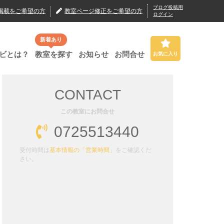
ブログ投稿用
掲載
をご希望の方
教室ページ修正
をご希望の方
ログイン
新着あり
ビとは？
教室を探す
お知らせ
お問合せ
お気に入り
CONTACT
この教室にお問合せ
0725513440
受付時間は
基本情報の「営業時間」
をご確認くだ
さい。