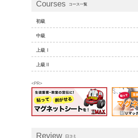
Courses
コース一覧
初級
中級
上級Ⅰ
上級Ⅱ
<PR>
Review
口コミ