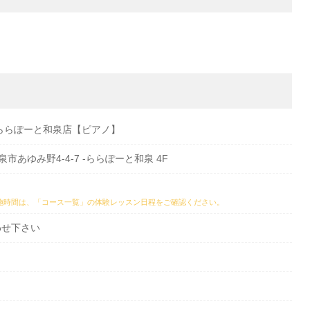
ららぽーと和泉店【ピアノ】
和泉市あゆみ野4-4-7 -ららぽーと和泉 4F
施時間は、
「コース一覧」の体験レッスン日程
をご確認ください。
わせ下さい