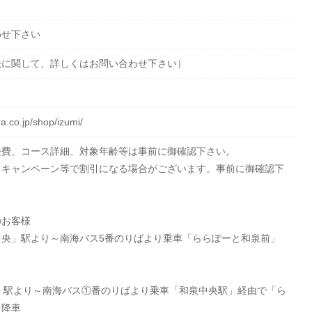
わせ下さい
法に関して、詳しくはお問い合わせ下さい）
a.co.jp/shop/izumi/
経費、コース詳細、対象年齢等は事前に御確認下さい。
、キャンペーン等で割引になる場合がございます。事前に御確認下
のお客様
中央」駅より～南海バス5番のりばより乗車「ららぽーと和泉前」
」駅より～南海バス①番のりばより乗車「和泉中央駅」経由で「ら
て降車