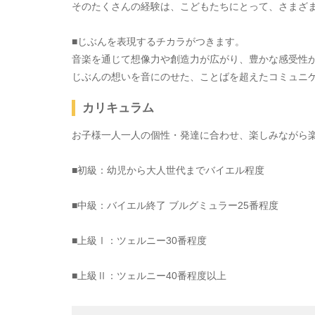
そのたくさんの経験は、こどもたちにとって、さまざ
■じぶんを表現するチカラがつきます。
音楽を通じて想像力や創造力が広がり、豊かな感受性
じぶんの想いを音にのせた、ことばを超えたコミュニ
カリキュラム
お子様一人一人の個性・発達に合わせ、楽しみながら
■初級：幼児から大人世代までバイエル程度
■中級：バイエル終了 ブルグミュラー25番程度
■上級Ⅰ：ツェルニー30番程度
■上級Ⅱ：ツェルニー40番程度以上