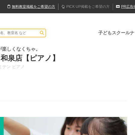
無料
教室
掲載
をご希望の方
PICK UP
掲載
をご希望の方
PR
広告
子どもスクールナ
が楽しくなくちゃ。
と和泉店【ピアノ】
ミテン ピアノ