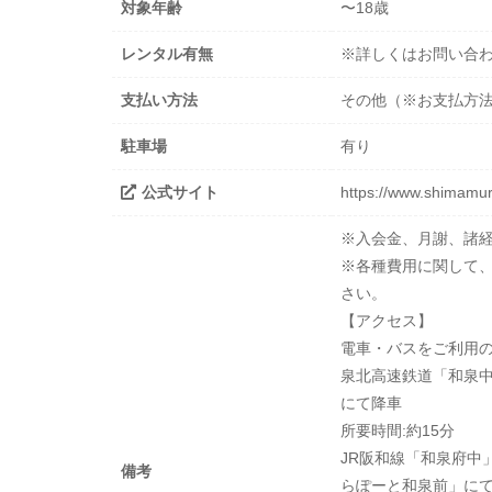
対象年齢
〜18歳
レンタル有無
※詳しくはお問い合
支払い方法
その他（※お支払方
駐車場
有り
公式サイト
https://www.shimamur
※入会金、月謝、諸
※各種費用に関して
さい。
【アクセス】
電車・バスをご利用
泉北高速鉄道「和泉
にて降車
所要時間:約15分
JR阪和線「和泉府中
備考
らぽーと和泉前」に