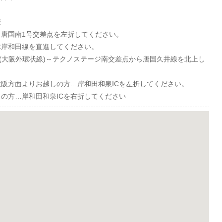
様
唐国南1号交差点を左折してください。
木岸和田線を直進してください。
り(大阪外環状線)～テクノステージ南交差点から唐国久井線を北上し
阪方面よりお越しの方…岸和田和泉ICを左折してください。
の方…岸和田和泉ICを右折してください