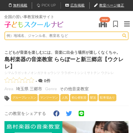
無料
掲載
PICK UP
広告掲載
教室ページ修正
全国の習い事教室検索サイト
new
こどもが音楽を楽しむには、音楽に出会う場所が楽しくなくちゃ。
島村楽器の音楽教室 ららぽーと新三郷店【ウクレ
レ】
シマムラガッキノオンガクキョウシツ ララポートシンミサトテン ウクレレ
-
0件
埼玉県 三郷市
その他音楽教室
グループレッスン
マンツーマン
人気
初心者歓迎
駅近
駐車場あり
この教室をシェアする