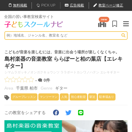
無料
掲載
PICK UP
広告掲載
教室ページ修正
全国の習い事教室検索サイト
new
こどもが音楽を楽しむには、音楽に出会う場所が楽しくなくちゃ。
島村楽器の音楽教室 ららぽーと柏の葉店【エレキ
ギター】
シマムラガッキノオンガクキョウシツ ララポートカシワノハテン エレキギター
-
0件
千葉県 柏市
ギター
グループレッスン
マンツーマン
人気
初心者歓迎
駅近
駐車場あり
この教室をシェアする