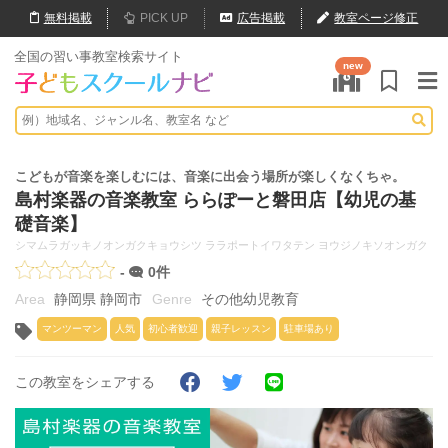
無料
掲載
PICK UP
広告掲載
教室ページ修正
全国の習い事教室検索サイト
new
こどもが音楽を楽しむには、音楽に出会う場所が楽しくなくちゃ。
島村楽器の音楽教室 ららぽーと磐田店【幼児の基
礎音楽】
シマムラガッキノオンガクキョウシツ ララポートイワタテン ヨウジノキソオンガク
-
0件
静岡県 静岡市
その他幼児教育
マンツーマン
人気
初心者歓迎
親子レッスン
駐車場あり
この教室をシェアする