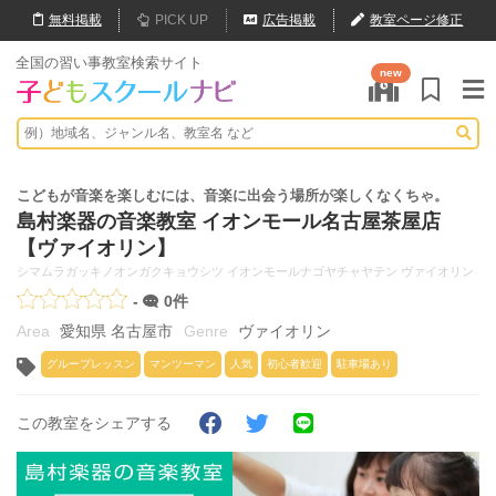
無料
掲載
PICK UP
広告掲載
教室ページ修正
全国の習い事教室検索サイト
new
こどもが音楽を楽しむには、音楽に出会う場所が楽しくなくちゃ。
島村楽器の音楽教室 イオンモール名古屋茶屋店
【ヴァイオリン】
シマムラガッキノオンガクキョウシツ イオンモールナゴヤチャヤテン ヴァイオリン
-
0件
愛知県 名古屋市
ヴァイオリン
グループレッスン
マンツーマン
人気
初心者歓迎
駐車場あり
この教室をシェアする