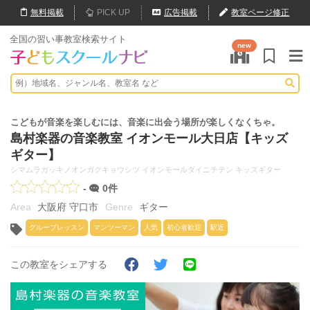
無料
掲載
PICK UP
広告掲載
教室ページ修正
全国の習い事教室検索サイト
new
こどもが音楽を楽しむには、音楽に出会う場所が楽しくなくちゃ。
島村楽器の音楽教室 イオンモール大日店【キッズ
ギター】
シマムラガッキノオンガクキョウシツ イオンモールダイニチテン キッズギター
-
0件
大阪府 守口市
ギター
グループレッスン
マンツーマン
人気
初心者歓迎
駅近
この教室をシェアする