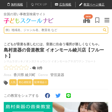
無料
掲載
PICK UP
広告掲載
教室ページ修正
全国の習い事教室検索サイト
new
こどもが音楽を楽しむには、音楽に出会う場所が楽しくなくちゃ。
島村楽器の音楽教室 イオンモール綾川店【フルー
ト】
シマムラガッキノオンガクキョウシツ イオンモールアヤガワテン フルート
-
0件
香川県 綾川町
管弦楽器
人気
初心者歓迎
駐車場あり
この教室をシェアする