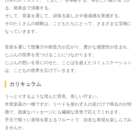
日常のレッスンで、“できた！”を体験する、弾きたい曲が見つか
る、発表会で演奏する。
そして、音楽を通して、頑張る楽しさや達成感を実感する。
そのたくさんの経験は、こどもたちにとって、さまざまな宝物に
なっていきます。
音楽を通じて想像力や創造力が広がり、豊かな感受性が生まれ、
じぶんの世界を見つけることにつながります。
じぶんの想いを音にのせた、ことばを超えたコミュニケーション
は、こどもの世界を広げていきます。
カリキュラム
うっとりするような澄んだ音色、美しい佇まい。
木管楽器の一種ですが、リードを使わず人の息だけで鳴るのが特
徴で、急速なパッセージにも繊細な音色で応えてくれます。
手元で様々に表情を変えるフルートで、自在な表現を楽しんでみ
ませんか。