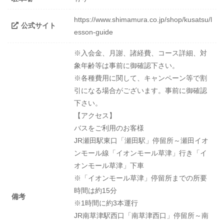
https://www.shimamura.co.jp/shop/kusatsu/l
公式サイト
esson-guide
※入会金、月謝、諸経費、コース詳細、対
象年齢等は事前に御確認下さい。
※各種費用に関して、キャンペーン等で割
引になる場合がございます。事前に御確認
下さい。
【アクセス】
バスをご利用のお客様
JR瀬田駅東口「瀬田駅」停留所～瀬田イオ
ンモール線「イオンモール草津」行き「イ
オンモール草津」下車
※「イオンモール草津」停留所までの所要
時間は約15分
備考
※1時間に約3本運行
JR南草津駅西口「南草津西口」停留所～南