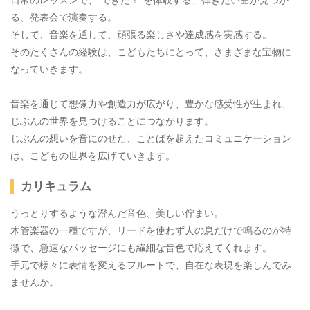
日常のレッスンで、“できた！”を体験する、弾きたい曲が見つか
る、発表会で演奏する。
そして、音楽を通して、頑張る楽しさや達成感を実感する。
そのたくさんの経験は、こどもたちにとって、さまざまな宝物に
なっていきます。
音楽を通じて想像力や創造力が広がり、豊かな感受性が生まれ、
じぶんの世界を見つけることにつながります。
じぶんの想いを音にのせた、ことばを超えたコミュニケーション
は、こどもの世界を広げていきます。
カリキュラム
うっとりするような澄んだ音色、美しい佇まい。
木管楽器の一種ですが、リードを使わず人の息だけで鳴るのが特
徴で、急速なパッセージにも繊細な音色で応えてくれます。
手元で様々に表情を変えるフルートで、自在な表現を楽しんでみ
ませんか。