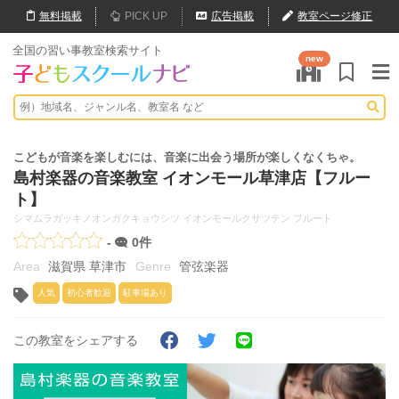
無料
掲載
PICK UP
広告掲載
教室ページ修正
全国の習い事教室検索サイト
new
こどもが音楽を楽しむには、音楽に出会う場所が楽しくなくちゃ。
島村楽器の音楽教室 イオンモール草津店【フルー
ト】
シマムラガッキノオンガクキョウシツ イオンモールクサツテン フルート
-
0件
滋賀県 草津市
管弦楽器
人気
初心者歓迎
駐車場あり
この教室をシェアする