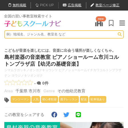
無料
掲載
PICK UP
広告掲載
教室ページ修正
全国の習い事教室検索サイト
new
こどもが音楽を楽しむには、音楽に出会う場所が楽しくなくちゃ。
島村楽器の音楽教室 ピアノショールーム市川コル
トンプラザ店【幼児の基礎音楽】
シマムラガッキノオンガクキョウシツ ピアノショールームイチカワコルトンプラザ
テン ヨウジノキソオンガク
-
0件
千葉県 市川市
その他幼児教育
マンツーマン
人気
初心者歓迎
親子レッスン
駅近
駐車場あり
この教室をシェアする