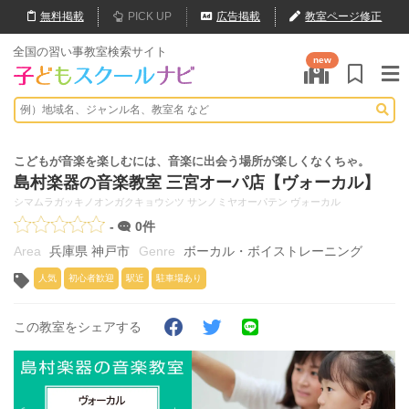
無料
掲載
PICK UP
広告掲載
教室ページ修正
全国の習い事教室検索サイト
new
こどもが音楽を楽しむには、音楽に出会う場所が楽しくなくちゃ。
島村楽器の音楽教室 三宮オーパ店【ヴォーカル】
シマムラガッキノオンガクキョウシツ サンノミヤオーパテン ヴォーカル
-
0件
兵庫県 神戸市
ボーカル・ボイストレーニング
人気
初心者歓迎
駅近
駐車場あり
この教室をシェアする