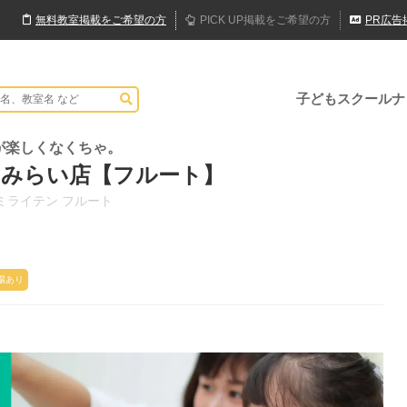
無料
教室
掲載
をご希望の方
PICK UP
掲載
をご希望の方
PR
広告
子どもスクールナ
が楽しくなくちゃ。
とみらい店【フルート】
ミライテン フルート
場あり