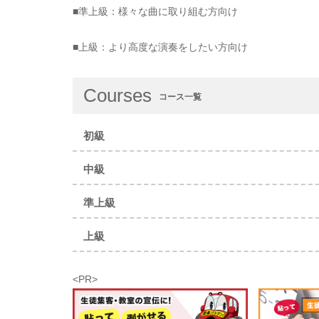
■準上級：様々な曲に取り組む方向け
■上級：より高度な演奏をしたい方向け
Courses
コース一覧
初級
中級
準上級
上級
<PR>