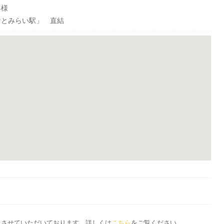
客様
なとみらい駅」 直結
応とさせていただいております。詳しくは
こちら
をご覧ください。