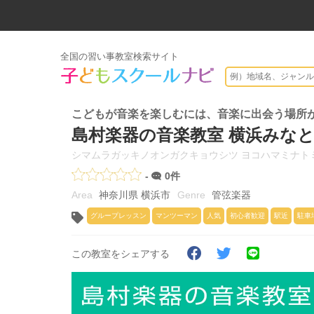
全国の習い事教室検索サイト
こどもが音楽を楽しむには、音楽に出会う場所
島村楽器の音楽教室 横浜みな
シマムラガッキノオンガクキョウシツ ヨコハマミナト
-
0件
神奈川県 横浜市
管弦楽器
グループレッスン
マンツーマン
人気
初心者歓迎
駅近
駐車
この教室をシェアする