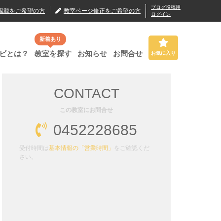
ブログ投稿用
掲載
をご希望の方
教室ページ修正
をご希望の方
ログイン
新着あり
ビとは？
教室を探す
お知らせ
お問合せ
お気に入り
CONTACT
この教室にお問合せ
0452228685
受付時間は
基本情報の「営業時間」
をご確認くだ
さい。