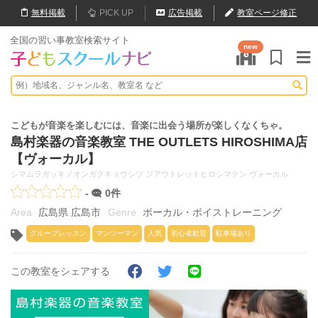
無料
掲載
PICK UP
広告掲載
教室ページ修正
全国の習い事教室検索サイト
new
こどもが音楽を楽しむには、音楽に出会う場所が楽しくなくちゃ。
島村楽器の音楽教室 THE OUTLETS HIROSHIMA店
【ヴォーカル】
シマムラガッキノオンガクキョウシツ ジアウトレットヒロシマテン ヴォーカル
-
0件
広島県 広島市
ボーカル・ボイストレーニング
グループレッスン
マンツーマン
人気
初心者歓迎
駐車場あり
この教室をシェアする