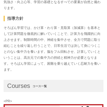
気強さ・向上心等、学習の基礎となるすべての要素が自然と備わ
ります。
指導方針
そろばん学習では、かけ算・わり算・見取算（加減算）を基本と
して計算問題を徹底的に解いていくことで、計算力を飛躍的に向
上させます。制限時間の中、神経を集中させ、全力で問題に取り
組むことを繰り返し行うことで、日常生活では決して身につくこ
とのない集中力を養います。脳をフル回転させ、計算していくと
いうことは、高次元での集中力の持続と精神力が必要となりま
す。そろばん学習によって、困難を乗り越えていく忍耐力を養い
ます。
Courses
コース一覧
<PR>