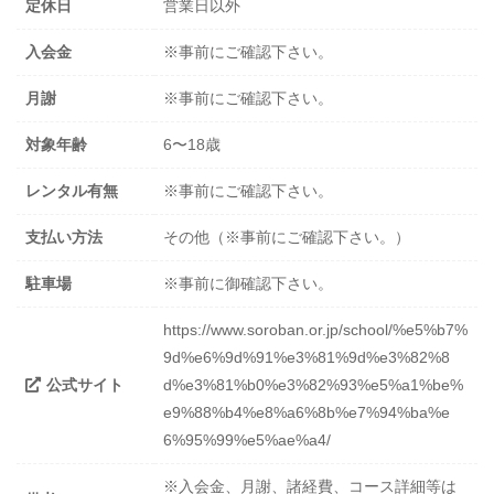
定休日
営業日以外
入会金
※事前にご確認下さい。
月謝
※事前にご確認下さい。
対象年齢
6〜18歳
レンタル有無
※事前にご確認下さい。
支払い方法
その他（※事前にご確認下さい。）
駐車場
※事前に御確認下さい。
https://www.soroban.or.jp/school/%e5%b7%
9d%e6%9d%91%e3%81%9d%e3%82%8
公式サイト
d%e3%81%b0%e3%82%93%e5%a1%be%
e9%88%b4%e8%a6%8b%e7%94%ba%e
6%95%99%e5%ae%a4/
※入会金、月謝、諸経費、コース詳細等は