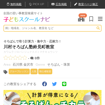
無料
掲載
PICK UP
広告掲載
教室ページ修正
全国の習い事教室検索サイト
new
そろばんで培う計算力・集中力・忍耐力！
川村そろばん塾鈴見町教室
カワムラソロバンジュクスズミマチキョウシツ
-
0件
石川県 金沢市
そろばん・珠算
グループレッスン
人気
初心者歓迎
この教室をシェアする