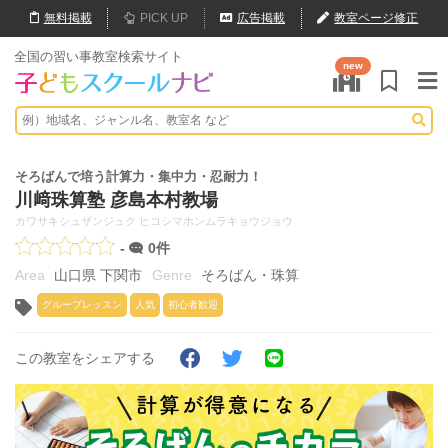
無料
掲載
PICK UP
広告掲載
教室ページ修正
全国の習い事教室検索サイト
new
そろばんで培う計算力・集中力・忍耐力！
川﨑珠算塾 彦島本村教場
カワサキシュザンジュク ヒコシマホンムラキョウジョウ
-
0件
山口県 下関市
そろばん・珠算
グループレッスン
人気
初心者歓迎
この教室をシェアする