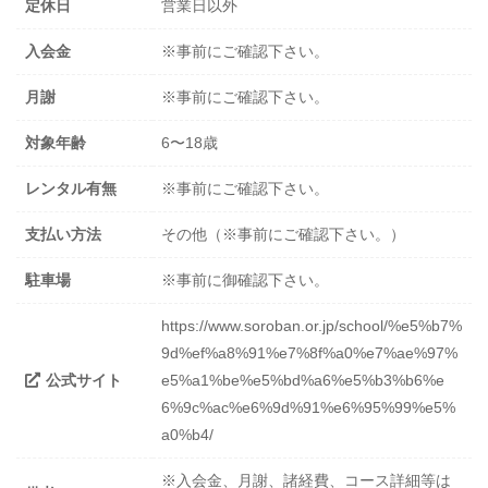
定休日
営業日以外
入会金
※事前にご確認下さい。
月謝
※事前にご確認下さい。
対象年齢
6〜18歳
レンタル有無
※事前にご確認下さい。
支払い方法
その他（※事前にご確認下さい。）
駐車場
※事前に御確認下さい。
https://www.soroban.or.jp/school/%e5%b7%
9d%ef%a8%91%e7%8f%a0%e7%ae%97%
公式サイト
e5%a1%be%e5%bd%a6%e5%b3%b6%e
6%9c%ac%e6%9d%91%e6%95%99%e5%
a0%b4/
※入会金、月謝、諸経費、コース詳細等は