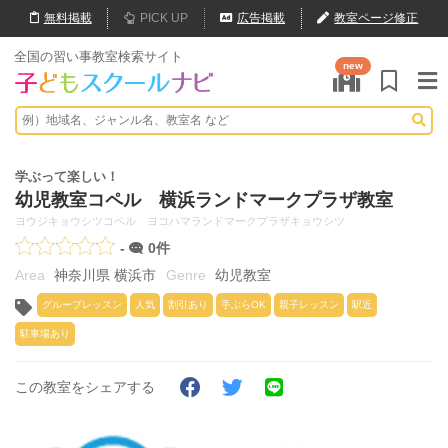
無料
掲載
PICK UP
広告掲載
教室ページ修正
全国の習い事教室検索サイト
new
学ぶって楽しい！
幼児教室コペル 横浜ランドマークプラザ教室
ヨウジキョウシツコペル ヨコハマランドマークプラザキョウシツ
-
0件
神奈川県 横浜市
幼児教室
グループレッスン
人気
割引あり
手ぶらOK
親子レッスン
駅近
駐車場あり
この教室をシェアする