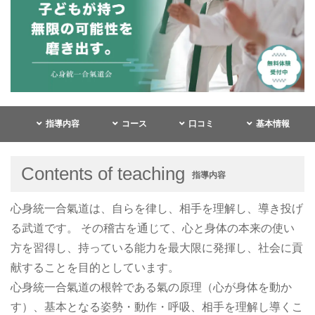
指導内容
コース
口コミ
基本情報
Contents of teaching
指導内容
心身統一合氣道は、自らを律し、相手を理解し、導き投げ
る武道です。 その稽古を通じて、心と身体の本来の使い
方を習得し、持っている能力を最大限に発揮し、社会に貢
献することを目的としています。
心身統一合氣道の根幹である氣の原理（心が身体を動か
す）、基本となる姿勢・動作・呼吸、相手を理解し導くこ