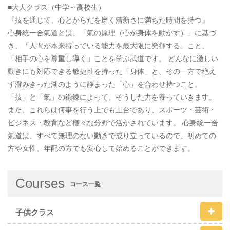
■大人クラス（中学～高校生）
『技を通じて、心とからだを磨く清新さに満ちた時間を持つ』
心身統一合氣道とは、「氣の原理（心が身体を動かす）」に基づ
き、「人間が本来持っている能力を最大限に発揮する」こと、
「相手の心を尊重し導く」ことを学ぶ武道です。 どんなに激しい
動きにも対応できる敏捷性を持った「身体」と、その一方で絶え
ず澄みきった湖のように静まった「心」を合わせ持つこと。
「技」と「氣」の鍛錬によって、そうした力を養っていきます。
また、これらは何事を行う上でも土台であり、スポーツ・芸術・
ビジネス・教育など様々な分野で活かされています。 心身統一合
氣道は、すべて無理のない動きで成り立っているので、初めての
方や女性、年配の方でも安心して始めることができます。
Courses
コース一覧
子供クラス