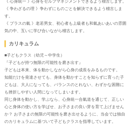
《 心身統一 》心身をセルフマネジメントできるよう稽古します。
《 争わざるの理 》争わずにものごとを解決できるよう稽古しま
す。
《 プラスの氣 》老若男女、初心者も上級者も和氣あいあいの雰囲
気の中、互いに学び合いながら稽古します。
カリキュラム
■子どもクラス（幼児～中学生）
『子どもが持つ無限の可能性を磨き出す』
子どもは本来、体を動かしながら心身の成長をみるものです。
知能だけを発達させても、身体を動かすことを知らずに育った子
どもは、大人になっても、バランスのとれない、わずかな困難に
も挫折しやすい人間になってしまいます。
同じ身体を動かし、学ぶなら、心身統一合氣道を通じて、正しい
心と身体の使い方を学ばせ、お子さまの良い芽を育て上げません
か？ お子さまの無限の可能性を磨き出せるように、当会では独自
のカリキュラムに基づいて子どもクラスを指導しています。