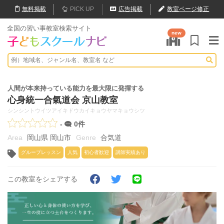
無料
掲載
PICK UP
広告掲載
教室ページ修正
全国の習い事教室検索サイト
new
人間が本来持っている能力を最大限に発揮する
心身統一合氣道会 京山教室
シンシントウイツアイキドウカイキョウヤマキョウシツ
-
0件
岡山県 岡山市
合気道
グループレッスン
人気
初心者歓迎
講師実績あり
この教室をシェアする