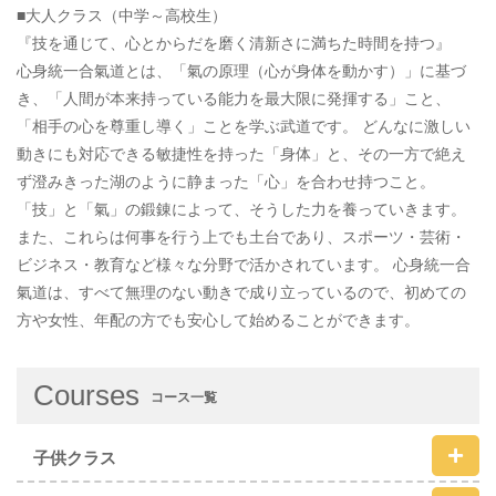
■大人クラス（中学～高校生）
『技を通じて、心とからだを磨く清新さに満ちた時間を持つ』
心身統一合氣道とは、「氣の原理（心が身体を動かす）」に基づ
き、「人間が本来持っている能力を最大限に発揮する」こと、
「相手の心を尊重し導く」ことを学ぶ武道です。 どんなに激しい
動きにも対応できる敏捷性を持った「身体」と、その一方で絶え
ず澄みきった湖のように静まった「心」を合わせ持つこと。
「技」と「氣」の鍛錬によって、そうした力を養っていきます。
また、これらは何事を行う上でも土台であり、スポーツ・芸術・
ビジネス・教育など様々な分野で活かされています。 心身統一合
氣道は、すべて無理のない動きで成り立っているので、初めての
方や女性、年配の方でも安心して始めることができます。
Courses
コース一覧
子供クラス