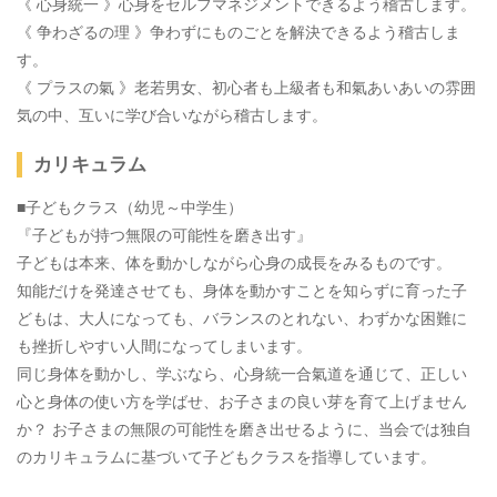
《 心身統一 》心身をセルフマネジメントできるよう稽古します。
《 争わざるの理 》争わずにものごとを解決できるよう稽古しま
す。
《 プラスの氣 》老若男女、初心者も上級者も和氣あいあいの雰囲
気の中、互いに学び合いながら稽古します。
カリキュラム
■子どもクラス（幼児～中学生）
『子どもが持つ無限の可能性を磨き出す』
子どもは本来、体を動かしながら心身の成長をみるものです。
知能だけを発達させても、身体を動かすことを知らずに育った子
どもは、大人になっても、バランスのとれない、わずかな困難に
も挫折しやすい人間になってしまいます。
同じ身体を動かし、学ぶなら、心身統一合氣道を通じて、正しい
心と身体の使い方を学ばせ、お子さまの良い芽を育て上げません
か？ お子さまの無限の可能性を磨き出せるように、当会では独自
のカリキュラムに基づいて子どもクラスを指導しています。