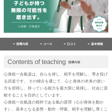
指導内容
コース
口コミ
基本情報
Contents of teaching
指導内容
心身統一合氣道は、自らを律し、相手を理解し、導き投げ
る武道です。 その稽古を通じて、心と身体の本来の使い
方を習得し、持っている能力を最大限に発揮し、社会に貢
献することを目的としています。
心身統一合氣道の根幹である氣の原理（心が身体を動か
す）、基本となる姿勢・動作・呼吸、相手を理解し導くこ