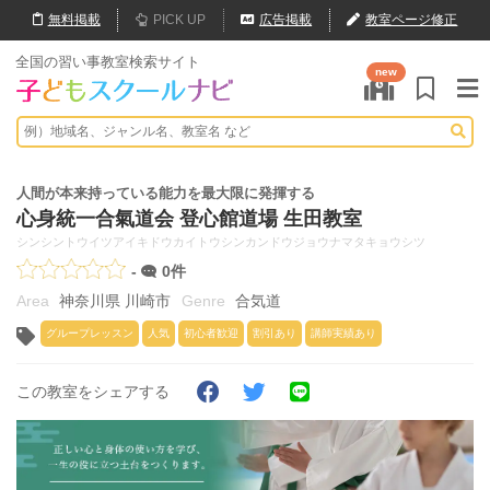
無料
掲載
PICK UP
広告掲載
教室ページ修正
全国の習い事教室検索サイト
new
人間が本来持っている能力を最大限に発揮する
心身統一合氣道会 登心館道場 生田教室
シンシントウイツアイキドウカイトウシンカンドウジョウナマタキョウシツ
-
0件
神奈川県 川崎市
合気道
グループレッスン
人気
初心者歓迎
割引あり
講師実績あり
この教室をシェアする