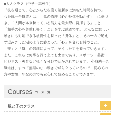
■大人クラス（中学～高校生）
『技を通じて、心とからだを磨く清新さに満ちた時間を持つ』
心身統一合氣道とは、「氣の原理（心が身体を動かす）」に基づ
き、「人間が本来持っている能力を最大限に発揮する」こと、
「相手の心を尊重し導く」ことを学ぶ武道です。 どんなに激しい
動きにも対応できる敏捷性を持った「身体」と、その一方で絶え
ず澄みきった湖のように静まった「心」を合わせ持つこと。
「技」と「氣」の鍛錬によって、そうした力を養っていきます。
また、これらは何事を行う上でも土台であり、スポーツ・芸術・
ビジネス・教育など様々な分野で活かされています。 心身統一合
氣道は、すべて無理のない動きで成り立っているので、初めての
方や女性、年配の方でも安心して始めることができます。
Courses
コース一覧
親と子のクラス