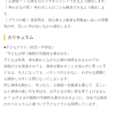
《 心身統一 》心身をセルフマネジメントできるよう稽古します。
《 争わざるの理 》争わずにものごとを解決できるよう稽古しま
す。
《 プラスの氣 》老若男女、初心者も上級者も和氣あいあいの雰囲
気の中、互いに学び合いながら稽古します。
カリキュラム
■子どもクラス（幼児～中学生）
『子どもが持つ無限の可能性を磨き出す』
子どもは本来、体を動かしながら心身の成長をみるものです。
知能だけを発達させても、身体を動かすことを知らずに育った子
どもは、大人になっても、バランスのとれない、わずかな困難に
も挫折しやすい人間になってしまいます。
同じ身体を動かし、学ぶなら、心身統一合氣道を通じて、正しい
心と身体の使い方を学ばせ、お子さまの良い芽を育て上げません
か？ お子さまの無限の可能性を磨き出せるように、当会では独自
のカリキュラムに基づいて子どもクラスを指導しています。