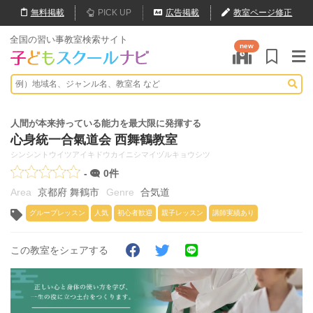
無料
掲載
PICK UP
広告掲載
教室ページ修正
全国の習い事教室検索サイト
new
人間が本来持っている能力を最大限に発揮する
心身統一合氣道会 西舞鶴教室
シンシントウイツアイキドウカイニシマイヅルキョウシツ
-
0件
京都府 舞鶴市
合気道
グループレッスン
人気
初心者歓迎
親子レッスン
講師実績あり
この教室をシェアする