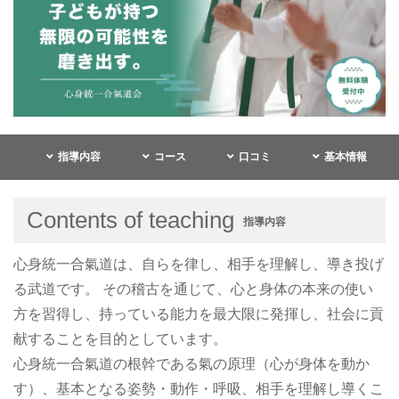
指導内容
コース
口コミ
基本情報
Contents of teaching
指導内容
心身統一合氣道は、自らを律し、相手を理解し、導き投げ
る武道です。 その稽古を通じて、心と身体の本来の使い
方を習得し、持っている能力を最大限に発揮し、社会に貢
献することを目的としています。
心身統一合氣道の根幹である氣の原理（心が身体を動か
す）、基本となる姿勢・動作・呼吸、相手を理解し導くこ