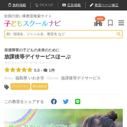
無料
掲載
PICK UP
広告掲載
教室ページ修正
全国の習い事教室検索サイト
new
発達障害の子どもの未来のために
放課後等デイサービスほーぷ
ホウカゴトウデイサービスホープ
5.0 -
1件
福島県 いわき市
放課後等デイサービス
マンツーマン
初心者歓迎
この教室をシェアする