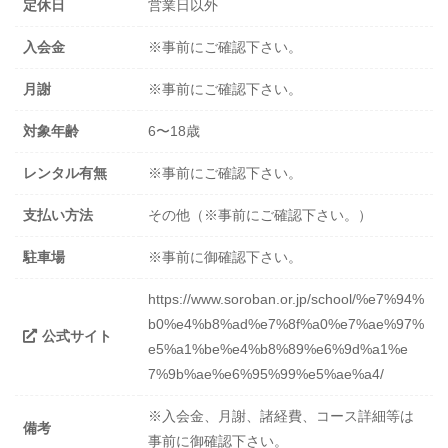
定休日
営業日以外
入会金
※事前にご確認下さい。
月謝
※事前にご確認下さい。
対象年齢
6〜18歳
レンタル有無
※事前にご確認下さい。
支払い方法
その他（※事前にご確認下さい。）
駐車場
※事前に御確認下さい。
https://www.soroban.or.jp/school/%e7%94%
b0%e4%b8%ad%e7%8f%a0%e7%ae%97%
公式サイト
e5%a1%be%e4%b8%89%e6%9d%a1%e
7%9b%ae%e6%95%99%e5%ae%a4/
※入会金、月謝、諸経費、コース詳細等は
備考
事前に御確認下さい。