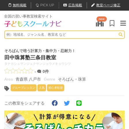
無料
掲載
PICK UP
広告掲載
教室ページ修正
全国の習い事教室検索サイト
new
そろばんで培う計算力・集中力・忍耐力！
田中珠算塾三条目教室
タナカシュザンジュクサンジョウメキョウシツ
-
0件
青森県 八戸市
そろばん・珠算
グループレッスン
人気
初心者歓迎
この教室をシェアする