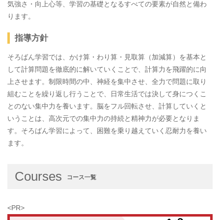
気強さ・向上心等、学習の基礎となるすべての要素が自然と備わ
ります。
指導方針
そろばん学習では、かけ算・わり算・見取算（加減算）を基本と
して計算問題を徹底的に解いていくことで、計算力を飛躍的に向
上させます。制限時間の中、神経を集中させ、全力で問題に取り
組むことを繰り返し行うことで、日常生活では決して身につくこ
とのない集中力を養います。脳をフル回転させ、計算していくと
いうことは、高次元での集中力の持続と精神力が必要となりま
す。そろばん学習によって、困難を乗り越えていく忍耐力を養い
ます。
Courses
コース一覧
<PR>