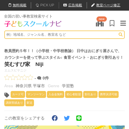
無料
掲載
PICK UP
広告掲載
教室ページ修正
全国の習い事教室検索サイト
new
教員歴約５年！！（小学校・中学校教諭） 日中はおにぎり屋さんで、
カウンターを使って学ぶスタイル♪ 食育イベント・おにぎり割引あり！
笑むすび家 Niji
エムスビヤニジ
-
0件
神奈川県 平塚市
学習塾
カード可
マンツーマン
入会金無料
初心者歓迎
割引あり
携帯決済可能
講師実績あり
駅近
この教室をシェアする