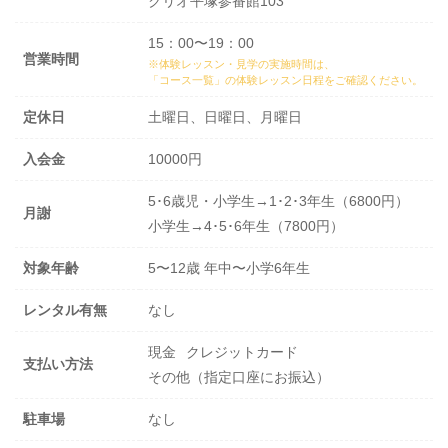
クリオ平塚参番館103
15：00〜19：00
営業時間
※体験レッスン・見学の実施時間は、
「コース一覧」の体験レッスン日程
をご確認ください。
定休日
土曜日、日曜日、月曜日
入会金
10000円
5･6歳児・小学生→1･2･3年生（6800円）
月謝
小学生→4･5･6年生（7800円）
対象年齢
5〜12歳 年中〜小学6年生
レンタル有無
なし
現金
クレジットカード
支払い方法
その他（指定口座にお振込）
駐車場
なし