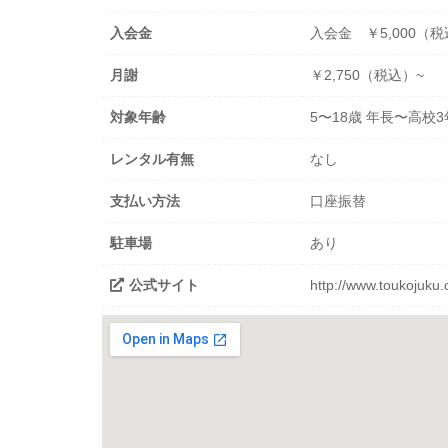
入会金
入会金 ￥5,000（
月謝
￥2,750（税込）~
対象年齢
5〜18歳 年長〜高校
レンタル有無
なし
支払い方法
口座振替
駐車場
あり
公式サイト
http://www.toukojuku