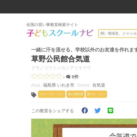
全国の習い事教室検索サイト
一緒に汗を流せる、学校以外のお友達を作れま
草野公民館合気道
クサノコウミンカンアイキドウ
-
0件
福島県 いわき市
合気道
グループレッスン
初心者歓迎
親子レッスン
この教室をシェアする