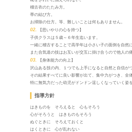
稽古衣のたたみ方。
帯の結び方。
お掃除の仕方。等、難しいことは何もありません。
【思いやりの心を持つ】
子供クラスは５歳～６年生迄います。
一緒に稽古することで高学年は小さい子の面倒を自然
また合気道の技はお互いが交互に掛け合うので他人の
【身体能力の向上】
沢山ある技の内、１つでも上手になると自然と自信が
その結果すべてに良い影響が出て、集中力がつき、全
特に無気力だった幼児がドンドン逞しくなっていく姿
指導方針
はきものを そろえると 心もそろう
心がそろうと はきものもそろう
ぬぐときに そろえておくと
はくときに 心が乱れない