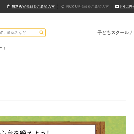
無料
教室
掲載
をご希望の方
PICK UP
掲載
をご希望の方
PR
広告
子どもスクールナ
す！