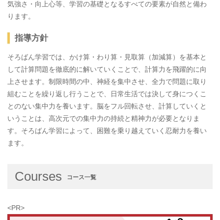
気強さ・向上心等、学習の基礎となるすべての要素が自然と備わ
ります。
指導方針
そろばん学習では、かけ算・わり算・見取算（加減算）を基本と
して計算問題を徹底的に解いていくことで、計算力を飛躍的に向
上させます。制限時間の中、神経を集中させ、全力で問題に取り
組むことを繰り返し行うことで、日常生活では決して身につくこ
とのない集中力を養います。脳をフル回転させ、計算していくと
いうことは、高次元での集中力の持続と精神力が必要となりま
す。そろばん学習によって、困難を乗り越えていく忍耐力を養い
ます。
Courses
コース一覧
<PR>