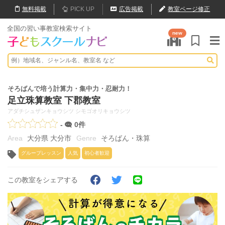
無料
掲載
PICK UP
広告掲載
教室ページ修正
全国の習い事教室検索サイト
new
そろばんで培う計算力・集中力・忍耐力！
足立珠算教室 下郡教室
アダチシュザンキョウシツ シモゴオリキョウシツ
-
0件
大分県 大分市
そろばん・珠算
グループレッスン
人気
初心者歓迎
この教室をシェアする