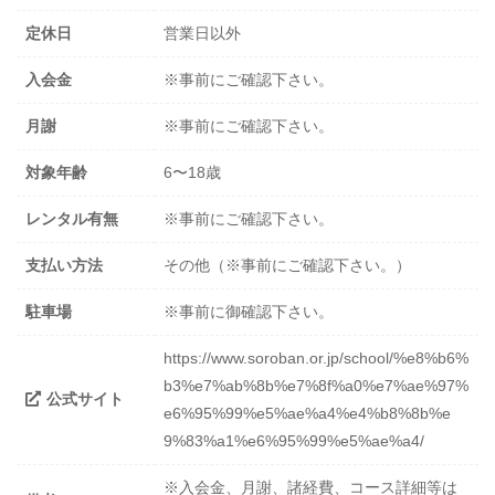
定休日
営業日以外
入会金
※事前にご確認下さい。
月謝
※事前にご確認下さい。
対象年齢
6〜18歳
レンタル有無
※事前にご確認下さい。
支払い方法
その他（※事前にご確認下さい。）
駐車場
※事前に御確認下さい。
https://www.soroban.or.jp/school/%e8%b6%
b3%e7%ab%8b%e7%8f%a0%e7%ae%97%
公式サイト
e6%95%99%e5%ae%a4%e4%b8%8b%e
9%83%a1%e6%95%99%e5%ae%a4/
※入会金、月謝、諸経費、コース詳細等は