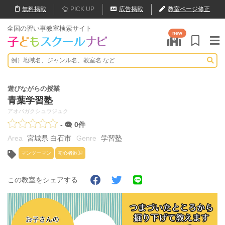
無料
掲載
PICK UP
広告掲載
教室ページ修正
全国の習い事教室検索サイト
new
遊びながらの授業
青葉学習塾
アオバガクシュウジュク
-
0件
宮城県 白石市
学習塾
マンツーマン
初心者歓迎
この教室をシェアする