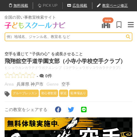
無料
掲載
PICK UP
広告掲載
教室ページ修正
全国の習い事教室検索サイト
new
空手を通じて “子供の心” を成長させること
飛翔舘空手道学園支部（小寺小学校空手クラブ）
ヒショウカンカラテドウガクエンシブ（コデラショウガッコウカラテクラブ）
-
0件
兵庫県 神戸市
空手
グループレッスン
初心者歓迎
駅近
駐車場あり
この教室をシェアする