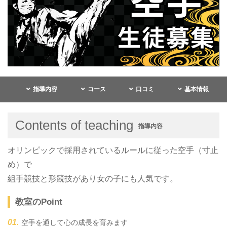
指導内容
コース
口コミ
基本情報
Contents of teaching
指導内容
オリンピックで採用されているルールに従った空手（寸止
め）で
組手競技と形競技があり女の子にも人気です。
教室のPoint
空手を通して心の成長を育みます