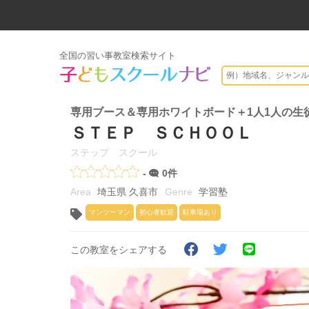
全国の習い事教室検索サイト
専用ブース＆専用ホワイトボード＋1人1人の生
ＳＴＥＰ ＳＣＨＯＯＬ
ステップ スクール
-
0件
埼玉県 久喜市
学習塾
マンツーマン
初心者歓迎
駐車場あり
この教室をシェアする