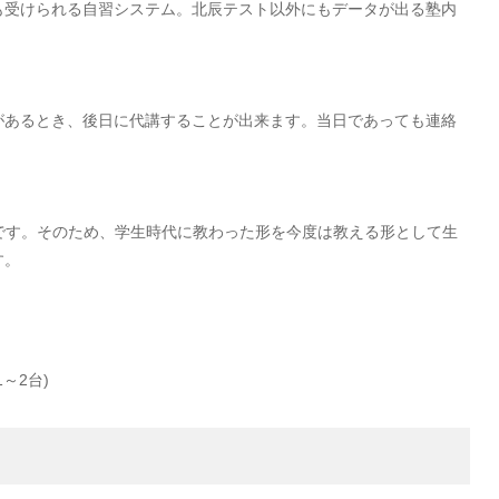
も受けられる自習システム。北辰テスト以外にもデータが出る塾内
があるとき、後日に代講することが出来ます。当日であっても連絡
身者です。そのため、学生時代に教わった形を今度は教える形として生
す。
～2台)