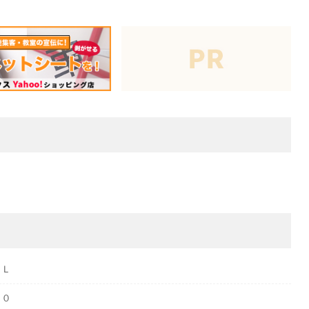
ＯＬ
４０