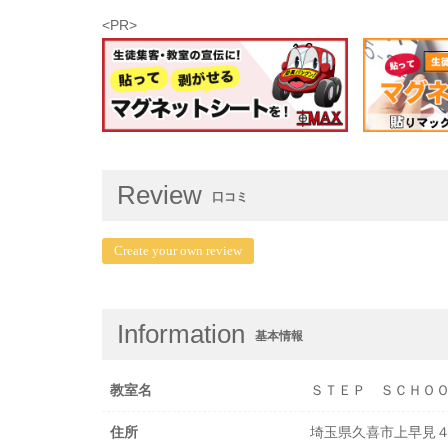
<PR>
Review
口コミ
Create your own review
Information
基本情報
教室名
ＳＴＥＰ ＳＣＨＯ
住所
埼玉県久喜市上早見