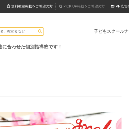
無料
教室
掲載
をご希望の方
PICK UP
掲載
をご希望の方
PR
広告
子どもスクールナ
徒に合わせた個別指導塾です！