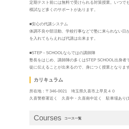
定期テスト前には無料で受けられる対策授業。いつで
模試など多くのサポートがあります。
■安心の代講システム
体調不良や部活動、学校行事などで塾に来られない日
を入れてもらえれば代講は出来ます。
■STEP－SCHOOLならではの講師陣
塾長をはじめ、講師陣の多くはSTEP SCHOOL出
徒に伝えることが出来るので、身につく授業となりま
カリキュラム
所在地：〒346-0021 埼玉県久喜市上早見４０
久喜警察署近く 久喜中・久喜南中近く 駐車場あり(1
Courses
コース一覧