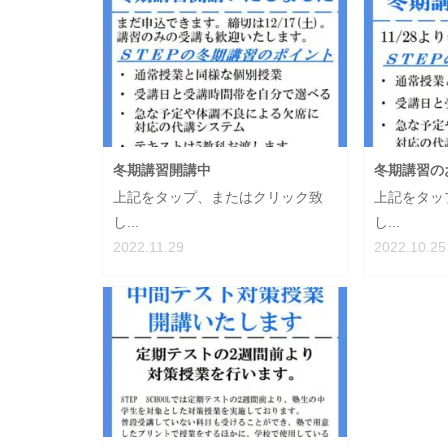
冬期講習開講中
冬期講習の
上記をタップ、またはクリック致
上記をタッ
し...
し...
2022.11.29
2022.10.25