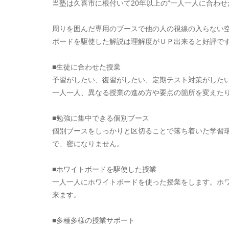
当塾は久喜市に根付いて20年以上の“一人一人に合わ
周りを囲んだ専用のブースで他の人の視線の入らない
ボードを駆使した解説は理解度がＵＰ出来ると好評で
■生徒に合わせた授業
予習がしたい、復習がしたい、定期テスト対策がした
一人一人、異なる授業の進め方や要点の箇所を変えた
■勉強に集中できる個別ブース
個別ブースをしっかりと区切ることで落ち着いた学習
で、密になりません。
■ホワイトボードを駆使した授業
一人一人にホワイトボードを使った授業をします。ホ
来ます。
■多種多様の授業サポート