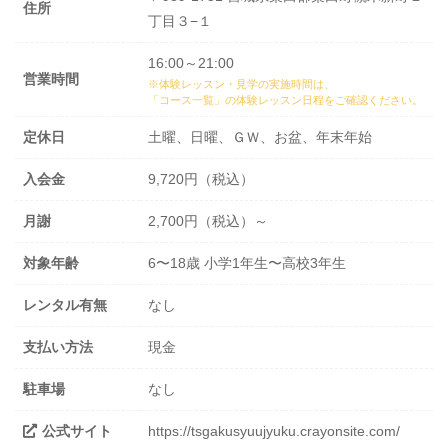
住所
丁目３−１
16:00～21:00
営業時間
※体験レッスン・見学の実施時間は、
「コース一覧」の体験レッスン日程
をご確認ください。
定休日
土曜、日曜、ＧＷ、お盆、年末年始
入会金
9,720円（税込）
月謝
2,700円（税込）～
対象年齢
6〜18歳 小学1年生〜高校3年生
レンタル有無
なし
支払い方法
現金
駐車場
なし
公式サイト
https://tsgakusyuujyuku.crayonsite.com/