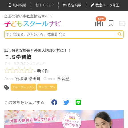
無料
掲載
PICK UP
広告掲載
教室ページ修正
全国の習い事教室検索サイト
new
話し好きな塾長と外国人講師と共に！！
Ｔ.Ｓ学習塾
ティーエスガクシュウジュク
-
0件
宮城県 柴田町
学習塾
グループレッスン
マンツーマン
この教室をシェアする