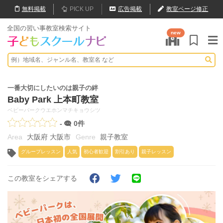
無料
掲載
PICK UP
広告掲載
教室ページ修正
全国の習い事教室検索サイト
new
一番大切にしたいのは親子の絆
Baby Park 上本町教室
ベビーパークウエホンマチキョウシツ
-
0件
大阪府 大阪市
親子教室
グループレッスン
人気
初心者歓迎
割引あり
親子レッスン
この教室をシェアする