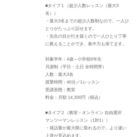
■タイプ１（超少人数レッスン（最大3
名））
・最大3名までの超少人数制なので、一人ひ
とりがたっぷり話せます。
・先生の目が行き届くので一人ひとり丁寧
に教えることができ、集中力も保てます。
対象学年：4歳～小学校6年生
月謝制（平日・土日 全時間帯）
人数：最大3名
授業時間：40分／1レッスン
受講形態：教室
料金：月額 14,300円（税込）
■タイプ２（教室・オンライン 自由選択
マンツーマンレッスン（1対1））
・発話量が最大限に取れるので、より速い
上達が見込めます。