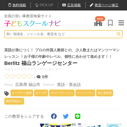
無料
掲載
PICK UP
広告掲載
教室ページ修正
全国の習い事教室検索サイト
new
英語が身につく！ プロの外国人教師との、少人数またはマンツーマン
レッスン ！お子様の年齢やレベル、個性に合わせて進めます！！
Berlitz 福山ランゲージセンター
ベルリッツ フクヤマランゲージセンター
-
0件
広島県 福山市
英語・英会話
オンライン授業
カード可
グループレッスン
マンツーマン
初心者歓迎
講師実績あり
この教室をシェアする