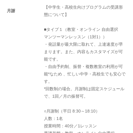
【中学生・高校生向けプログラムの受講形
月謝
態について】
■タイプ１（教室・オンライン 自由選択
マンツーマンレッスン（1対1））
・発話量が最大限に取れて、上達速度が早
まります。また、内容もカスタマイズが可
能です。
・自由予約制、振替・複数教室の利用が可
能*なため 、忙しい中学・高校生でも安心で
す。
*回数制の場合。月謝制は固定スケジュール
で、1回／月の振替可。
○月謝制（平日 8:30～18:10）
人数：1名
授業時間：40分／1レッスン