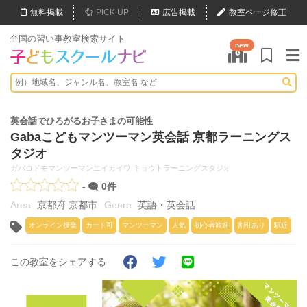
無料
掲載
PICK UP
広告掲載
教室ページ修正
全国の習い事教室検索サイト
new
英会話でひろがるお子さまの可能性
Gabaこどもマンツーマン英会話 京都ラーニングス
タジオ
ガバコドモマンツーマンエイカイワ キョウトラーニングスタジオ
-
0件
京都府 京都市
英語・英会話
オンライン授業
カード可
マンツーマン
人気
初心者歓迎
割引あり
駅近
この教室をシェアする