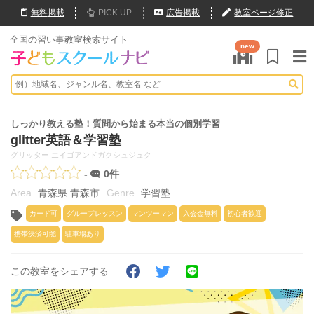
無料
掲載
PICK UP
広告掲載
教室ページ修正
全国の習い事教室検索サイト
new
しっかり教える塾！質問から始まる本当の個別学習
glitter英語＆学習塾
グリッター エイゴアンドガクシュジュク
-
0件
青森県 青森市
学習塾
カード可
グループレッスン
マンツーマン
入会金無料
初心者歓迎
携帯決済可能
駐車場あり
この教室をシェアする