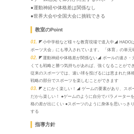
●運動神経や体格差は関係なし
●世界大会や全国大会に挑戦できる
教室のPoint
◤小中学校など様々な教育現場で道入中◢ HADO
ポーツ大会」にも導入されています。 「体育」の単元
◤運動神経や体格差が関係ない◢ ボールの速さ・
くても戦略と勝つ気持ちがあれば、強くなることができ
従来のスポーツでは、速い球を投げるには恵まれた体
戦略の部分でスポーツを楽しむことができます
◤とにかく楽しい！◢ ゲームの要素があり、スポ
だから楽しい！ ●ゲームのように自分でパラメーター
格の差が出にくい ●スポーツのように身体を思いっき
する
指導方針