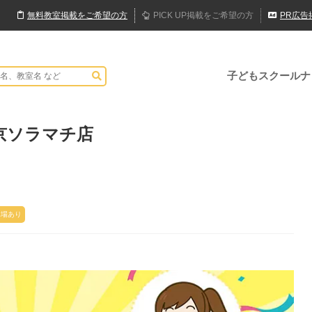
無料
教室
掲載
をご希望の方
PICK UP
掲載
をご希望の方
PR
広告
子どもスクールナ
東京ソラマチ店
車場あり