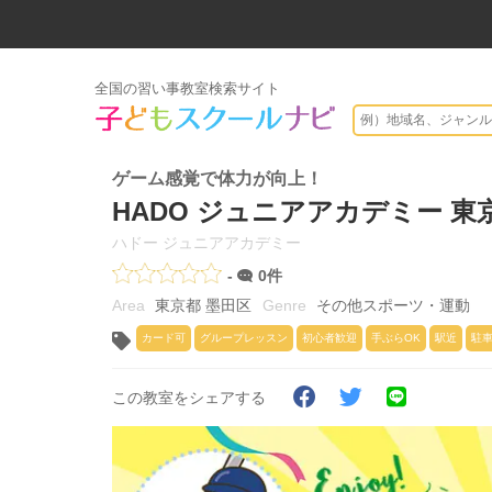
全国の習い事教室検索サイト
ゲーム感覚で体力が向上！
HADO ジュニアアカデミー 
ハドー ジュニアアカデミー
-
0件
東京都 墨田区
その他スポーツ・運動
カード可
グループレッスン
初心者歓迎
手ぶらOK
駅近
駐
この教室をシェアする