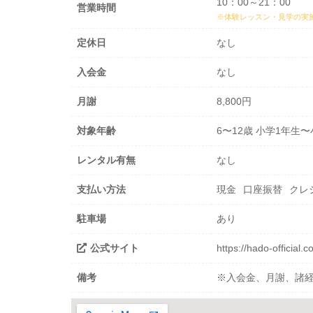
10：00～21：00
営業時間
※体験レッスン・見学の実
定休日
なし
入会金
なし
月謝
8,800円
対象年齢
6〜12歳 小学1年生
レンタル有無
なし
支払い方法
現金
口座振替
クレ
駐車場
あり
公式サイト
https://hado-official.
備考
※入会金、月謝、諸