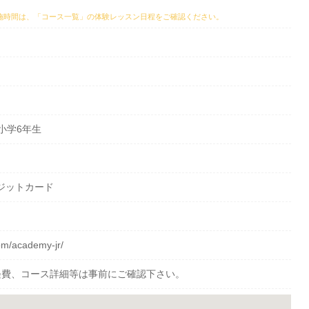
施時間は、
「コース一覧」の体験レッスン日程
をご確認ください。
〜小学6年生
ジットカード
com/academy-jr/
経費、コース詳細等は事前にご確認下さい。