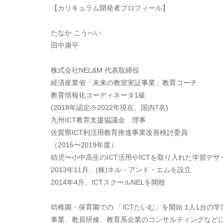
【カリキュラム開発者プロフィール】
たなか こうへい
田中康平
株式会社NEL&M 代表取締役
経済産業省「未来の教室実証事業」教育コーチ
教育情報化コーディネータ1級
(2018年認定※2022年現在、国内7名)
九州ICT教育支援協議会 理事
佐賀県ICT利活用教育推進事業改善検討委員
（2015〜2019年度）
幼児〜小中高生のICT活用やICTを取り入れた学習デサ
2013年11月、(株)ネル・アンド・エムを設立
2014年4月、ICTスクールNELを開校
​幼稚園・保育園での 「ICTたいむ」を開始 1人1
事業、教員研修、教育系企業のコンサルティングなどに