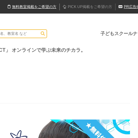
無料
教室
掲載
をご希望の方
PICK UP
掲載
をご希望の方
PR
広告
子どもスクールナ
CT」 オンラインで学ぶ未来のチカラ。