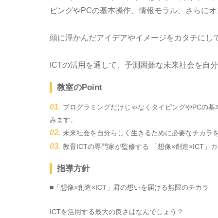
ピングやPCの基本操作、情報モラル、さらにオ
​頭に浮かんだアイデアやイメージをカタチにし
ICTの活用を通して、予測困難な未来社会を自
教室のPoint
プログラミングだけじゃなくタイピングやPCの基
みます。
未来社会を自分らしく生きるために必要なチカラ
教育ICTの専門家が監修する 「想像×創造×ICT」
指導方針
■「想像×創造×ICT」君の想いを届ける無限のチカラ
ICTを活用する最大の良さはなんでしょう？