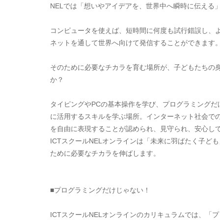
NELでは「想いやアイデアを、世界中へ瞬時に伝える
​コンピュータを使えば、短時間に何度も試行錯誤し、
ネットを通して世界へ向けて発信することができます
​そのために必要なチカラを育む場所が、子どもたちの
か？
タイピングやPCの基本操作を学び、プログラミングだ
に活用するスキルを学ぶ場所。インターネット社会で
を自由に表現することが認められ、見守られ、安心し
ICTスクールNELオンラインは「未来に羽ばたく子
ために必要なチカラを伸ばします。
■プログラミングだけじゃない！
ICTスクールNELオンラインのカリキュラムでは、