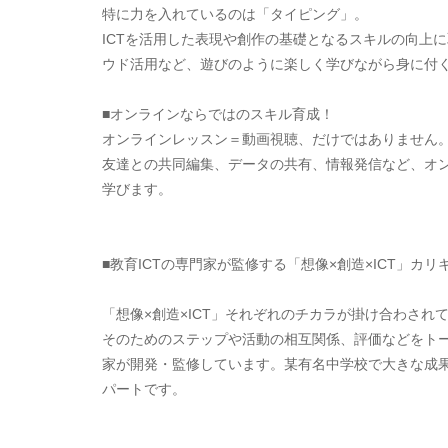
特に力を入れているのは「タイピング」。
ICTを活用した表現や創作の基礎となるスキルの向上
ウド活用など、遊びのように楽しく学びながら身に付
■オンラインならではの​スキル育成！
オンラインレッスン＝動画視聴、だけではありません。
友達との共同編集、データの共有、情報発信など、オ
学びます。
■教育ICTの専門家が監修する「想像×創造×ICT」カリ
「想像×創造×ICT」それぞれのチカラが掛け合わされ
そのためのステップや活動の相互関係、評価などをトー
家が開発・監修しています。某有名中学校で大きな成
パートです。