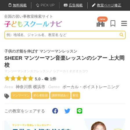
無料
掲載
PICK UP
広告掲載
教室ページ修正
全国の習い事教室検索サイト
new
子供の才能を伸ばす マンツーマンレッスン
SHEER マンツーマン音楽レッスンのシアー 上大岡
校
マンツーマンオンガクレッスンノ シアーカミオオオカコウ
5.0 -
1件
神奈川県 横浜市
ボーカル・ボイストレーニング
マンツーマン
初心者歓迎
講師実績あり
駅近
この教室をシェアする