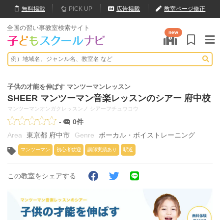
無料
掲載
PICK UP
広告掲載
教室ページ修正
全国の習い事教室検索サイト
new
子供の才能を伸ばす マンツーマンレッスン
SHEER マンツーマン音楽レッスンのシアー 府中校
マンツーマンオンガクレッスンノ シアーフチュウコウ
-
0件
東京都 府中市
ボーカル・ボイストレーニング
マンツーマン
初心者歓迎
講師実績あり
駅近
この教室をシェアする