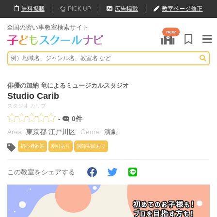
無料
掲載
PICK UP
広告掲載
教室ページ修正
全国の習い事教室検索サイト
new
俳優の加納 竜によるミュージカルスタジオ
Studio Carib
スタジオ カリブ
-
0件
東京都 江戸川区
演劇
初心者歓迎
割引あり
講師実績あり
この教室をシェアする