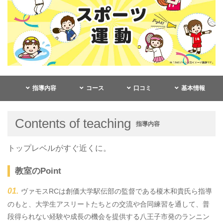
指導内容
コース
口コミ
基本情報
Contents of teaching
指導内容
トップレベルがすぐ近くに。
教室のPoint
ヴァモスRCは創価大学駅伝部の監督である榎木和貴氏ら指導
のもと、大学生アスリートたちとの交流や合同練習を通して、普
段得られない経験や成長の機会を提供する八王子市発のランニン