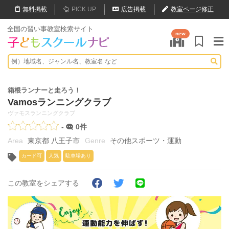
無料
掲載
PICK UP
広告掲載
教室ページ修正
全国の習い事教室検索サイト
new
箱根ランナーと走ろう！
Vamosランニングクラブ
ヴァモスランニングクラブ
-
0件
東京都 八王子市
その他スポーツ・運動
カード可
人気
駐車場あり
この教室をシェアする